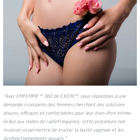
“Avec EMFEMME™ 360 de EXION™, nous répond
ons
à une
demande croissante des femmes cherchant des solutions
douces, efficaces et confortables pour leur bien-être intime.
Grâce aux ondes de radiofréquence, cette procédure non
invasive va permettre de traiter la laxité vaginale et les
dysfonctionnements sexuels.”