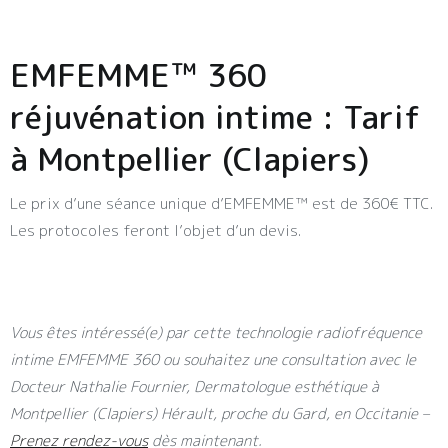
EMFEMME™ 360
réjuvénation intime : Tarif
à Montpellier (Clapiers)
Le prix d’une séance unique d’EMFEMME™️ est de 360€ TTC.
Les protocoles feront l’objet d’un devis.
Vous êtes intéressé(e) par cette technologie radiofréquence
intime EMFEMME 360 ou souhaitez une consultation avec le
Docteur Nathalie Fournier, Dermatologue esthétique à
Montpellier (Clapiers) Hérault, proche du Gard, en Occitanie –
Prenez rendez-vous
dès maintenant.