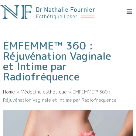
Dr Fournier – Dermatologie esthétique et laser
Médecine esthétique et laser à Montpellier
EMFEMME™ 360 :
Réjuvénation Vaginale
et Intime par
Radiofréquence
Home
»
Médecine esthétique
»
EMFEMME™ 360 :
Réjuvénation Vaginale et Intime par Radiofréquence