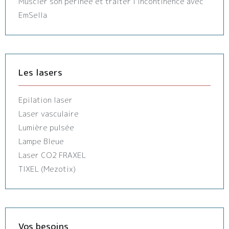
Muscler son périnée et traiter l’incontinence avec
EmSella
Les lasers
Epilation laser
Laser vasculaire
Lumière pulsée
Lampe Bleue
Laser CO2 FRAXEL
TIXEL (Mezotix)
Vos besoins