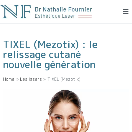
Dr Fournier – Dermatologie esthétique et laser
Médecine esthétique et laser à Montpellier
TIXEL (Mezotix) : le
relissage cutané
nouvelle génération
Home
»
Les lasers
»
TIXEL (Mezotix)