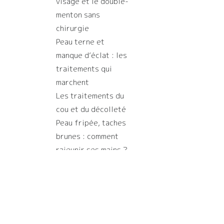
visage et le double-
menton sans
chirurgie
Peau terne et
manque d’éclat : les
traitements qui
marchent
Les traitements du
cou et du décolleté
Peau fripée, taches
brunes : comment
rajeunir ses mains ?
Copyright © 2019
Un site réalisé par
Scarabe