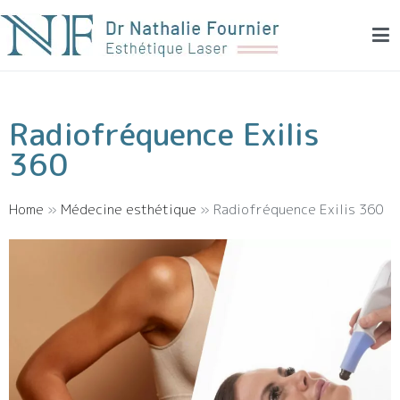
Dr Fournier – Dermatologie esthétique et laser
Médecine esthétique et laser à Montpellier
Radiofréquence Exilis
360
Home
»
Médecine esthétique
»
Radiofréquence Exilis 360