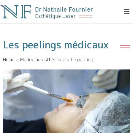
Dr Fournier – Dermatologie esthétique et laser
Médecine esthétique et laser à Montpellier
Les peelings médicaux
Home
»
Médecine esthétique
»
Le peeling