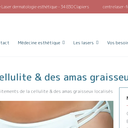
 Laser dermatologie esthétique - 34 830 Clapiers
centrelaser-f
 Dermatologie esthétique et laser
ue et laser à Montpellier
ntact
Médecine esthétique
Les lasers
Vos besoi
ellulite & des amas graisseu
itements de la cellulite & des amas graisseux localisés