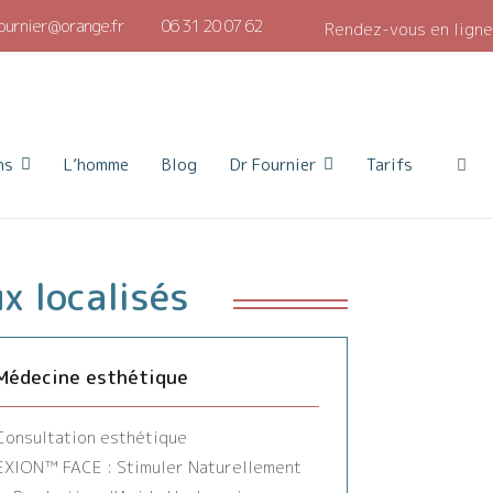
ournier@orange.fr
06 31 20 07 62
Rendez-vous en ligne
ns
L’homme
Blog
Dr Fournier
Tarifs
x localisés
Médecine esthétique
Consultation esthétique
EXION™️ FACE : Stimuler Naturellement