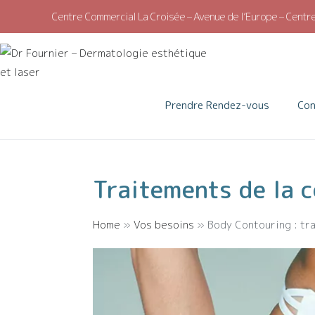
Centre Commercial La Croisée – Avenue de l’Europe – Centre
Dr Fournier –
Médecine esthétiq
Prendre Rendez-vous
Co
Traitements de la c
Home
»
Vos besoins
»
Body Contouring : tra