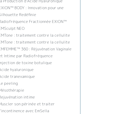
la Production d’Acide Hyaluronique
EXION™️ BODY : Innovation pour une
Silhouette Redéfinie
Radiofréquence Fractionnée EXION™️
EMSculpt NEO
EMTone : traitement contre la cellulite
EMTone : traitement contre la cellulite
EMFEMME™ 360 : Réjuvénation Vaginale
et Intime par Radiofréquence
Injection de toxine botulique
Acide hyaluronique
Acide tranexamique
Le peeling
Mésothérapie
Rejuvénation intime
Muscler son périnée et traiter
l’incontinence avec EmSella