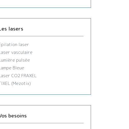
Les lasers
Epilation laser
Laser vasculaire
Lumière pulsée
Lampe Bleue
Laser CO2 FRAXEL
TIXEL (Mezotix)
Vos besoins