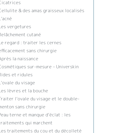
Cicatrices
Cellulite & des amas graisseux localisés
L’acné
Les vergetures
Relâchement cutané
Le regard : traiter les cernes
efficacement sans chirurgie
Après la naissance
Cosmétiques sur-mesure – Universkin
Rides et ridules
L’ovale du visage
Les lèvres et la bouche
Traiter l’ovale du visage et le double-
menton sans chirurgie
Peau terne et manque d’éclat : les
traitements qui marchent
Les traitements du cou et du décolleté