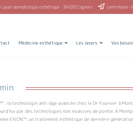
 Laser dermatologie esthétique - 34 830 Clapiers
centrelaser-f
 Dermatologie esthétique et laser
ue et laser à Montpellier
ntact
Médecine esthétique
Les lasers
Vos besoi
min
 : la technologie anti-âge avancée chez le Dr Fournier à Mo
ourd’hui par des technologies non invasives de pointe. À Montpe
née EXION™️, un traitement esthétique de dernière génération,