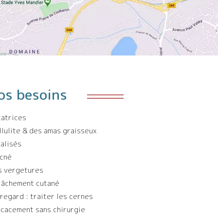
os besoins
catrices
llulite & des amas graisseux
calisés
acné
s vergetures
lâchement cutané
 regard : traiter les cernes
ficacement sans chirurgie