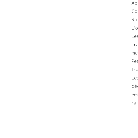
Ap
Co
Ri
L’
Le
Tr
me
Pe
tr
Le
dé
Pe
ra