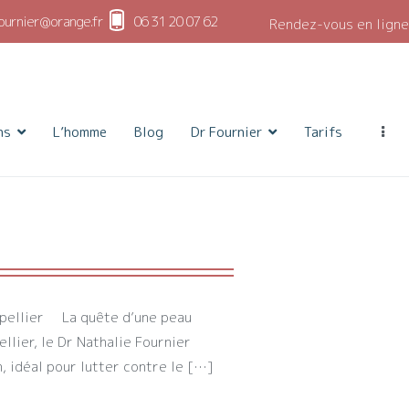
ournier@orange.fr
06 31 20 07 62
Rendez-vous en ligne
ns
L’homme
Blog
Dr Fournier
Tarifs
ntpellier La quête d’une peau
llier, le Dr Nathalie Fournier
 idéal pour lutter contre le […]