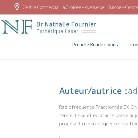
Centre Commercial La Croisée – Avenue de l’Europe – Centre
Dr Fournier –
Médecine esthétiq
Prendre Rendez-vous
Co
Auteur/autrice :
ad
Radiofréquence Fractionnée EXION™️
ferme, lisse et éclatante passe auj
propose la radiofréquence fraction