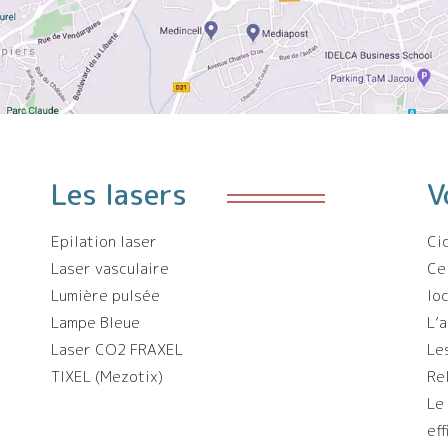
Les lasers
V
Epilation laser
Ci
Laser vasculaire
Ce
Lumière pulsée
lo
Lampe Bleue
L’
Laser CO2 FRAXEL
Le
TIXEL (Mezotix)
Re
Le
ef