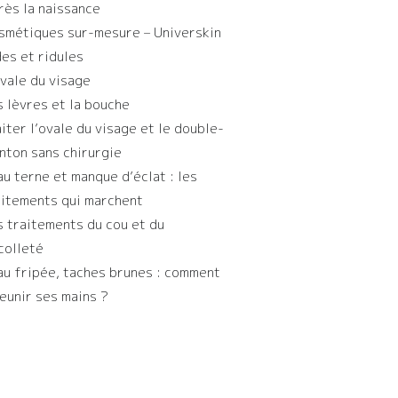
rès la naissance
smétiques sur-mesure – Universkin
des et ridules
ovale du visage
s lèvres et la bouche
aiter l’ovale du visage et le double-
nton sans chirurgie
au terne et manque d’éclat : les
aitements qui marchent
s traitements du cou et du
colleté
au fripée, taches brunes : comment
jeunir ses mains ?